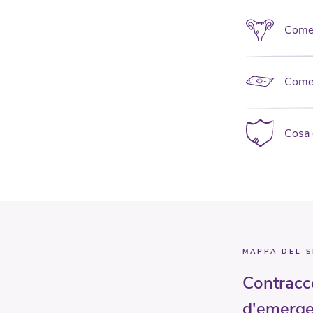
Come c
Come 
Cosa 
MAPPA DEL S
Contracc
d'emerg