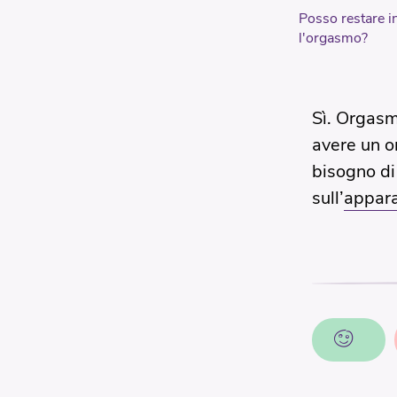
Posso restare i
l'orgasmo?
Sì. Orgasm
avere un o
bisogno di 
sull’
appara