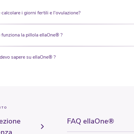
alcolare i giorni fertili e l'ovulazione?
funziona la pillola ellaOne® ?
devo sapere su ellaOne® ?
ITO
ezione
FAQ ellaOne®
enza