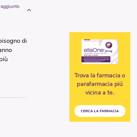
raggiunto
 bisogno di
hanno
più
Trova la farmacia o
parafarmacia piú
vicina a te.
CERCA LA FARMACIA