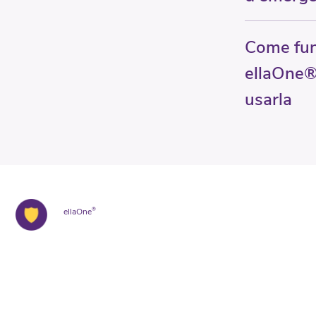
Come fu
ellaOne®
usarla
ellaOne
®