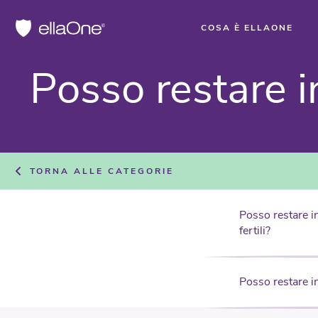
COSA È ELLAONE
Pos­so re­sta­re i
TORNA ALLE CATEGORIE
Posso restare i
fertili?
Posso restare i