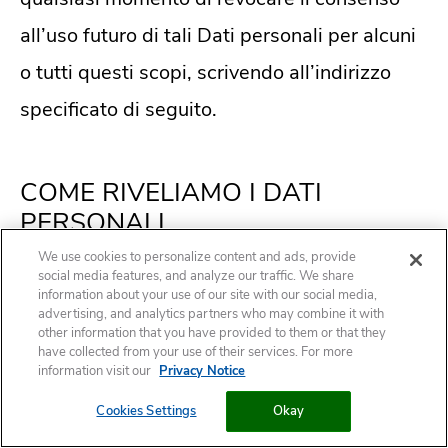
all’uso futuro di tali Dati personali per alcuni
o tutti questi scopi, scrivendo all’indirizzo
specificato di seguito.
COME RIVELIAMO I DATI
PERSONALI
We use cookies to personalize content and ads, provide
Possiamo rivelare (con il consenso
social media features, and analyze our traffic. We share
information about your use of our site with our social media,
dell’utente, ove richiesto dalla legge
advertising, and analytics partners who may combine it with
other information that you have provided to them or that they
applicabile) i Dati personali che raccogliamo
have collected from your use of their services. For more
information visit our
Privacy Notice
a:
Cookies Settings
Okay
Le nostre
società controllate e affiliate: