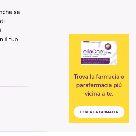
Anche se
ti
i
 il tuo
Trova la farmacia o
parafarmacia piú
vicina a te.
CERCA LA FARMACIA