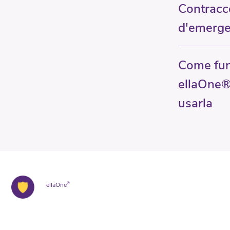
Contracc
d'emerg
Come fu
ellaOne®
usarla
ellaOne
®