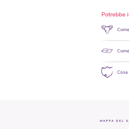
Potrebbe i
Come c
Come 
Cosa 
MAPPA DEL S