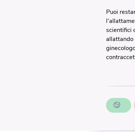
Puoi resta
l’allattam
scientifici
allattando
ginecologo
contraccet