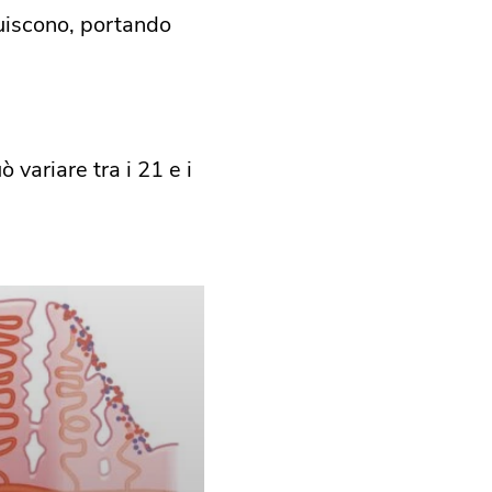
nuiscono, portando
 variare tra i 21 e i