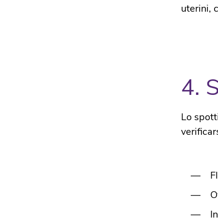
uterini,
4. 
Lo spott
verificar
F
O
I