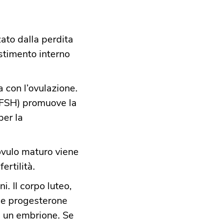
zzato dalla perdita
estimento interno
a con l’ovulazione.
 (FSH) promuove la
per la
ovulo maturo viene
rtilità.​
i. Il corpo luteo,
uce progesterone
i un embrione. Se