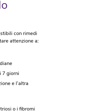
do
tibili con rimedi
are attenzione a:​
diane​
7 giorni​
one e l’altra​
iosi o i fibromi