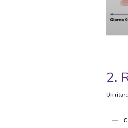
2. 
Un ritard
C