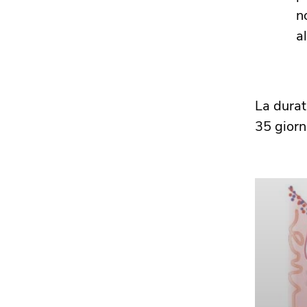
n
a
La durat
35 giorni.