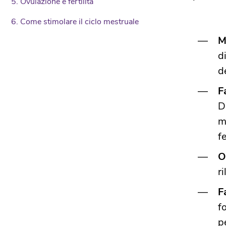
5. Ovulazione e fertilità
6. Come stimolare il ciclo mestruale
M
d
de
F
D
m
f
O
r
F
f
p