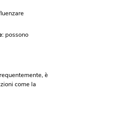
fluenzare
e
: possono
a frequentemente, è
izioni come la