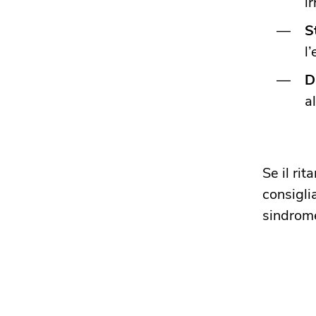
i
S
l
D
al
Se il ri
consigli
sindrome