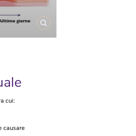
uale
a cui:
 e causare