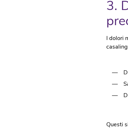
3. 
pre
I dolori
casaling
D
S
D
Questi s