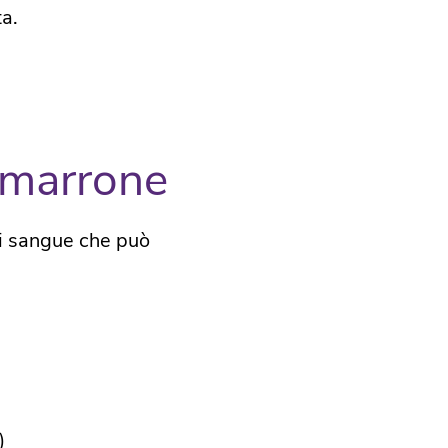
a.
 marrone
di sangue che può
​